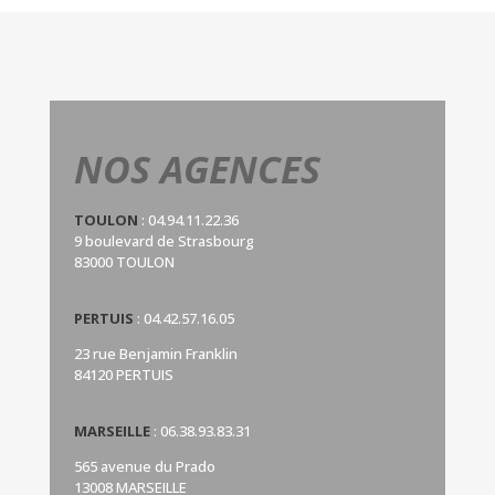
NOS AGENCES
TOULON
:
04.94.11.22.36
9 boulevard de Strasbourg
83000 TOULON
PERTUIS
:
04.42.57.16.05
23 rue Benjamin Franklin
84120 PERTUIS
MARSEILLE
:
06.38.93.83.31
565 avenue du Prado
13008 MARSEILLE