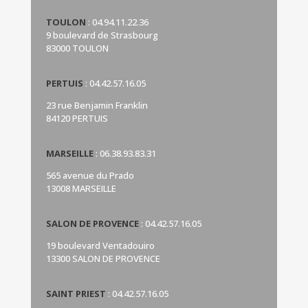
TOULON
:
04.94.11.22.36
9 boulevard de Strasbourg
83000 TOULON
PERTUIS
:
04.42.57.16.05
23 rue Benjamin Franklin
84120 PERTUIS
MARSEILLE
:
06.38.93.83.31
565 avenue du Prado
13008 MARSEILLE
SALON DE PROVENCE
:
04.42.57.16.05
19 boulevard Ventadouiro
13300 SALON DE PROVENCE
SAINT PRIEST
:
04.42.57.16.05