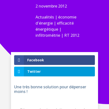
2 novembre 2012
Actualités
|
économie
d'énergie
|
efficacité
énergétique
|
infiltrométrie
|
RT 2012
Facebook
Twitter
Une très bonne solution pour dépenser
moins !