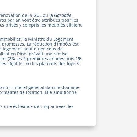
 rénovation de la GUL ou la
Garantie
os par an vont être attribués pour les
rcs privés y compris les meublés allaient
’immobilier, la Ministre du Logement
de promesses. La réduction d’impôts est
un logement neuf ou en cous de
alisation Pinel prévoit une remise
 ans (2% les 9 premières années puis 1%
es éligibles ou les plafonds des loyers.
antir l’intérêt général dans le domaine
rmalités de location. Elle ambitionne
ns une échéance de cinq années, les