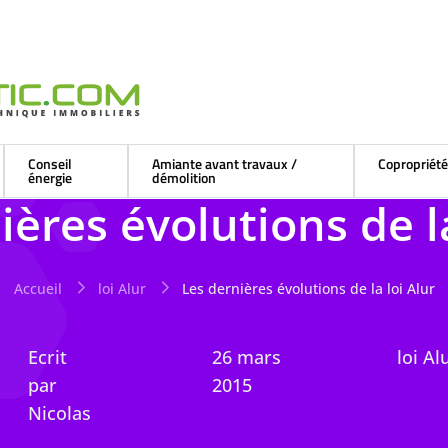
Conseil
Amiante avant travaux /
Copropriét
énergie
démolition
ières évolutions de la
Accueil
loi Alur
Les dernières évolutions de la loi Alur
Ecrit
26 mars
loi Al
par
2015
Nicolas