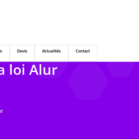
és
Devis
Actualités
Contact
 loi Alur
ur