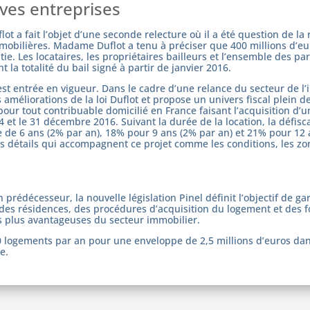
ves entreprises
lot a fait l’objet d’une seconde relecture où il a été question de la
obilières. Madame Duflot a tenu à préciser que 400 millions d’eur
e. Les locataires, les propriétaires bailleurs et l’ensemble des pa
la totalité du bail signé à partir de janvier 2016.
st entrée en vigueur. Dans le cadre d’une relance du secteur de l
 améliorations de la loi Duflot et propose un univers fiscal plein 
our tout contribuable domicilié en France faisant l’acquisition d’
 et le 31 décembre 2016. Suivant la durée de la location, la défisc
 de 6 ans (2% par an), 18% pour 9 ans (2% par an) et 21% pour 12
es détails qui accompagnent ce projet comme les conditions, les zon
rédécesseur, la nouvelle législation Pinel définit l’objectif de gar
des résidences, des procédures d’acquisition du logement et des fo
ns plus avantageuses du secteur immobilier.
0 logements par an pour une enveloppe de 2,5 millions d’euros da
e.