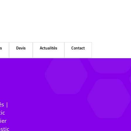
és
Devis
Actualités
Contact
és
|
ic
ier
stic