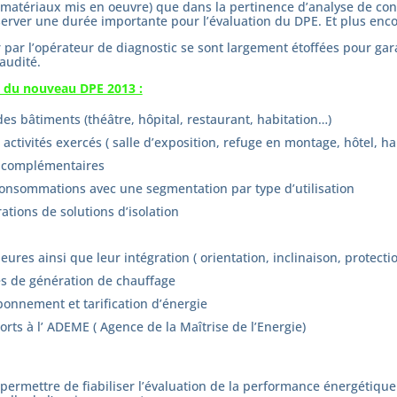
 matériaux mis en oeuvre) que dans la pertinence d’analyse de confi
server une durée importante pour l’évaluation du DPE. Et plus enc
er par l’opérateur de diagnostic se sont largement étoffées pour gar
audité.
s du nouveau DPE 2013 :
des bâtiments (théâtre, hôpital, restaurant, habitation…)
 activités exercés ( salle d’exposition, refuge en montage, hôtel, h
s complémentaires
consommations avec une segmentation par type d’utilisation
tions de solutions d’isolation
ures ainsi que leur intégration ( orientation, inclinaison, protecti
es de génération de chauffage
abonnement et tarification d’énergie
ts à l’ ADEME ( Agence de la Maîtrise de l’Energie)
permettre de fiabiliser l’évaluation de la performance énergétique