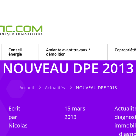
Conseil
Amiante avant travaux /
Copropriét
énergie
démolition
NOUVEAU DPE 2013
Accueil
Actualités
NOUVEAU DPE 2013
Ecrit
15 mars
Actualit
par
2013
diagnost
Nicolas
immobil
|
diagno