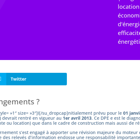
location
économ
d'énergi
efficacit
énergét
Twitter
angements ?
yle= »1″ size= »3″]I[/su_dropcap]nitialement prévu pour le
01 janv
 devrait rentré en vigueur au
1er avril 2013
. Ce DPE e est le diagno
nte ou location) que dans le cadre de construction mais aussi de r
vernement s’est engagé à apporter une révision majeure du moteur de
ge des relevés d’information endosse une responsabilité importante